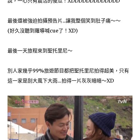
說，一心只有農活的傻瓜！XDDDDDDDDDDDDD
最後還被強迫拍攝預告片...讓我整個笑到肚子痛～～
(好久沒聽到羅導喊cue了！XD)
最後一天旅程來到聖托里尼～
別人家幾乎99%旅遊節目都把聖托里尼拍得超美，只有
這一家是刮大風下大雨....拍得一片灰灰暗暗～XD