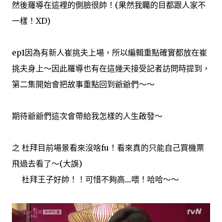
然後羅導在這裡的側臉很帥！(果然我矚的目都跟人家不
一樣！XD)
ep1因為有新人崔挑夫上場，所以編輯重點確實都放在崔
挑夫身上～因此羅導也有在這幾天接受記者訪問時提到，
第二集開始會把故事重點回到爺爺們～～
期待爺爺們這次會帶給我怎樣的人生啟發～
之 杜拜目前場景看來沒啥fu！看來真的只能自己買機票
飛過去看了～(大誤)
杜拜王子好帥！！可惜不夠高....喂！哈哈～～