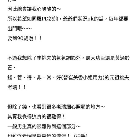
因此總會讓我心酸酸的～
所以希望如同羅PD說的，爺爺們狀況ok的話，每年都要
出門哦～～
要到90歲哦！！
不過我想除了崔挑夫的氣氛調節外，最大功臣還是莫過於
管．
錢．管．得．非．常．好(替崔美香小姐用力)的元祖挑夫
老瑞！！
但除了錢，也看到很多老瑞細心照顧的地方～
其實我覺得這真的很難得！
一般男生真的很難做到這個部分～
也難怪老瑞是爺爺們的浪漫！（拍手）