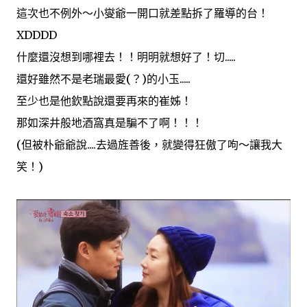
這次也不例外～小燮爺一開口就差點拆了羅導的台！
XDDDD
什麼還沒想到哪裡去！！明明就想好了！切.....
還好雖然不是老瑞最愛(？)的小玉.....
至少也是他欽點說還要再來的崔姊！
那如深井般地酒窩真是騙不了啊！！！
(但被朴爺爺說....去過旌善後，就變得狂傲了呴～讓我大
笑！)