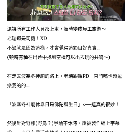
還讓所有工作人員都上車，頓時變成員工旅遊～
老瑞還是司機！XD
不過就是因為這樣，才會覺得這節目好真實....
(頓時有種在出差中找到空檔可以出去玩的共鳴～)
在走去波塞冬神廟的路上，老瑞跟羅PD一直鬥嘴也超逗
樂我的的....
「波塞冬神廟休息日是佛陀誕生日」<---這真的很妙！
然後針對野雞(野鳥？)爭論不休時，還被製作組上字幕