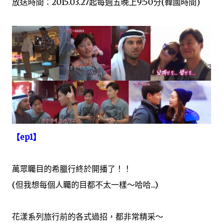
放送時間：2015.03.27起每週五晚上9:50分(韓國時間)
【ep1】
萬眾矚目的希臘行終於開播了！！
(但我想每個人矚的目都不太一樣～哈哈...)
花漾系列旅行前的各式過招，都非常精采～