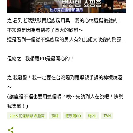
之 看到老瑞默默買起廚房用具.....我的心情還挺複雜的！
不知道是因為看到孩子長大的欣慰～
還是看到一個從不進廚房的男人有如此鉅大改變的驚訝....
但總之....我想羅PD是最開心的！
之 我發誓！我一定要在台灣喝到羅導親手調的檸檬燒酒
～
(講座福不福也要用這個嗎？唉～先請到人在說吧！快幫
我集氣！)
TVN
2015 花漾爺爺 希臘篇
韓綜
羅暎錫PD
羅PD