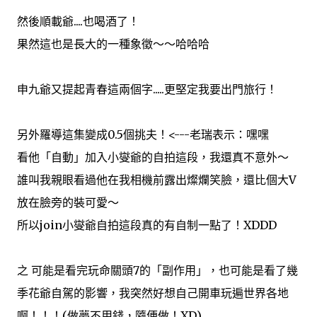
然後順載爺....也喝酒了！
果然這也是長大的一種象徵～～哈哈哈
申九爺又提起青春這兩個字.....更堅定我要出門旅行！
另外羅導這集變成0.5個挑夫！<---老瑞表示：嘿嘿
看他「自動」加入小燮爺的自拍這段，我還真不意外～
誰叫我親眼看過他在我相機前露出燦爛笑臉，還比個大V
放在臉旁的裝可愛～
所以join小燮爺自拍這段真的有自制一點了！XDDD
之 可能是看完玩命關頭7的「副作用」，也可能是看了幾
季花爺自駕的影響，我突然好想自己開車玩遍世界各地
啊！！！(做夢不用錢，隨便做！XD)