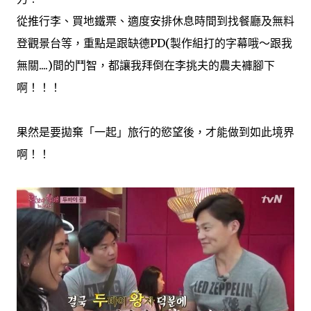
從推行李、買地鐵票、適度安排休息時間到找餐廳及無料
登觀景台等，重點是跟缺德PD(製作組打的字幕哦～跟我
無關....)間的鬥智，都讓我拜倒在李挑夫的農夫褲腳下
啊！！！
果然是要拋棄「一起」旅行的慾望後，才能做到如此境界
啊！！