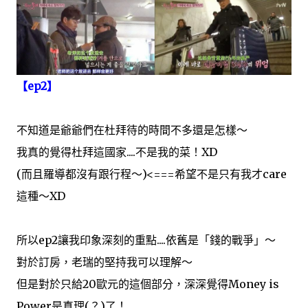
【ep2】
不知道是爺爺們在杜拜待的時間不多還是怎樣～
我真的覺得杜拜這國家....不是我的菜！XD
(而且羅導都沒有跟行程～)<===希望不是只有我才care
這種～XD
所以ep2讓我印象深刻的重點....依舊是「錢的戰爭」～
對於訂房，老瑞的堅持我可以理解～
但是對於只給20歐元的這個部分，深深覺得Money is
Power是真理(？)了！