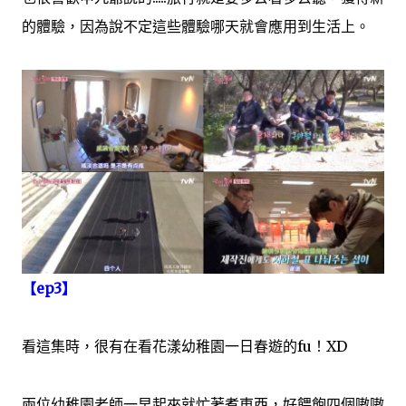
的體驗，因為說不定這些體驗哪天就會應用到生活上。
【ep3】
看這集時，很有在看花漾幼稚園一日春遊的fu！XD
兩位幼稚園老師一早起來就忙著煮東西，好餵飽四個嗷嗷