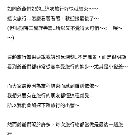
如同爺爺們說的....這次旅行好快就結束～～
這次旅行.....怎麼看著看著，就迎接最後了～
(但很期待三餐旌善篇...所以又不覺得太可惜～<---喂～
～)
這趟旅行如果要說我讓印象深刻...不是風景，而是很明顯
看到爺爺們都非常從容享受旅行的進步～尤其是小燮爺～
而大家最後因為旅程結束而感到離別依依～
我想只要有在旅行的朋友都懂這種感受....
所以我們會加速下趟旅行的出發～
然而爺爺們礙於許多，每次旅行總都當做是最後一趟旅
行....