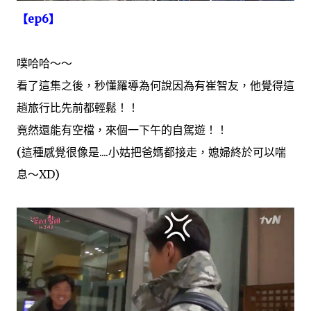
【ep6】
噗哈哈～～
看了這集之後，秒懂羅導為何說因為有崔智友，他覺得這
趟旅行比先前都輕鬆！！
竟然還能有空檔，來個一下午的自駕遊！！
(這種感覺很像是....小姑把爸媽都接走，媳婦終於可以喘
息～XD)