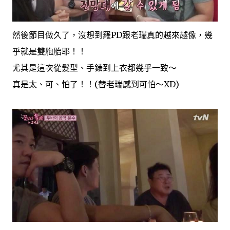
然後節目做久了，沒想到羅PD跟老瑞真的越來越像，幾
乎就是雙胞胎耶！！
尤其是這次從髮型、手錶到上衣都幾乎一致～
真是太、可、怕了！！(替老瑞感到可怕～XD)