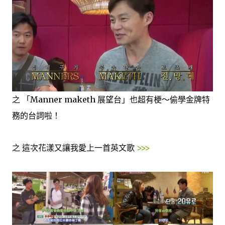
之 「Manner maketh 展望台」也超有梗～偷學金牌特
務的台詞啦！
之 這次花漾又讓我愛上一首英文歌
>>>