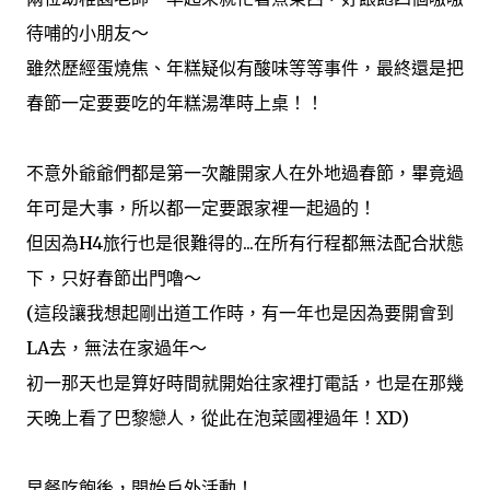
待哺的小朋友～
雖然歷經蛋燒焦、年糕疑似有酸味等等事件，最終還是把
春節一定要要吃的年糕湯準時上桌！！
不意外爺爺們都是第一次離開家人在外地過春節，畢竟過
年可是大事，所以都一定要跟家裡一起過的！
但因為H4旅行也是很難得的...在所有行程都無法配合狀態
下，只好春節出門嚕～
(這段讓我想起剛出道工作時，有一年也是因為要開會到
LA去，無法在家過年～
初一那天也是算好時間就開始往家裡打電話，也是在那幾
天晚上看了巴黎戀人，從此在泡菜國裡過年！XD)
早餐吃飽後，開始戶外活動！