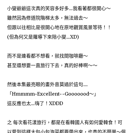
小燮爺爺這次真的笑容多好多....我看著都很開心～
雖然因為修道院階梯太多，無法過去～
但跟以往相比是很開心地在原地觀賞風景等待！！
(但為何又是羅導下來陪小燮....XD)
而不是連看都不想看，就找間咖啡廳～
甚至還想要一直旅行下去，真的好棒啊～～
然後本集最亮眼的畫外音莫過於這句.....
「Hmmmm~Excellent~~Gooooood～」
這反應也太....嗨了！XDDD
之 每次看花漾旅行，都是在看韓國人有如何愛韓食！可
以愛到這樣大包小包泡菜都要帶出來，也真的不簡單～佩