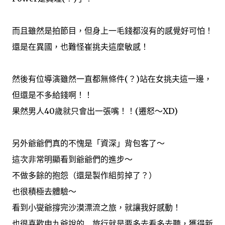
而且雖然是拍節目，但身上一毛錢都沒有的感覺好可怕！
還是在異國，也難怪崔挑夫這麼敏感！
然後有位導演雖然一直都無條件(？)站在女挑夫這一邊，
但還是不多給錢啊！！
果然男人40歲就只會出一張嘴！！(遷怒～XD)
另外爺爺們真的不愧是「資深」背包客了～
這次非常明顯看到爺爺們的進步～
不做多餘的抱怨（還是製作組剪掉了？）
也很積極去體驗～
看到小燮爺撐完沙漠漂流之旅，就讓我好感動！
也很喜歡申九爺說的.....旅行就是要多去看多去聽，獲得新