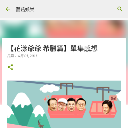
跳到主要內容
蘑菇娛樂
【花漾爺爺 希臘篇】單集感想
日期：
4月 01, 2015