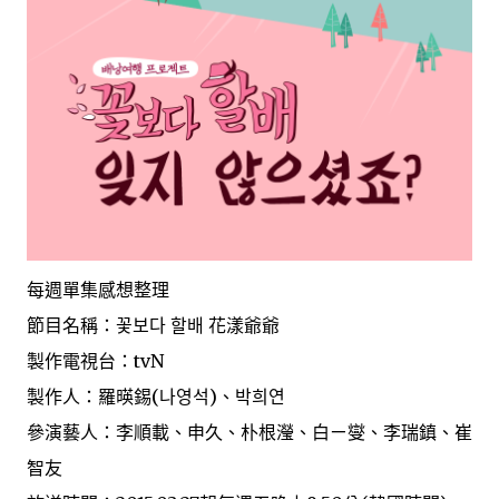
每週單集感想整理
節目名稱：꽃보다 할배 花漾爺爺
製作電視台：tvN
製作人：羅暎錫(나영석)、박희연
參演藝人：李順載、申久、朴根瀅、白ㄧ燮、李瑞鎮、崔
智友