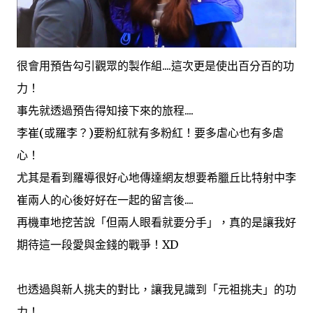
很會用預告勾引觀眾的製作組....這次更是使出百分百的功
力！
事先就透過預告得知接下來的旅程....
李崔(或羅李？)要粉紅就有多粉紅！要多虐心也有多虐
心！
尤其是看到羅導很好心地傳達網友想要希臘丘比特射中李
崔兩人的心後好好在一起的留言後....
再機車地挖苦說「但兩人眼看就要分手」，真的是讓我好
期待這一段愛與金錢的戰爭！XD
也透過與新人挑夫的對比，讓我見識到「元祖挑夫」的功
力！