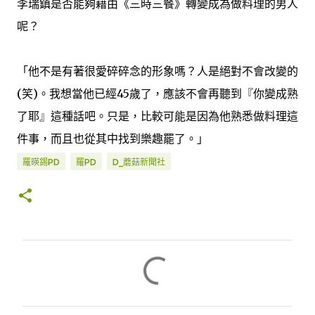
李瑞鎮是否能夠藉由《三時三餐》轉變成為做料理的男人
呢？
「他不是有著很愛碎碎念的形象嗎？人是絕對不會改變的
(笑)。我想當他已經45歲了，應該不會再聽到『你變成熟
了耶』這種話吧。只是，比較可能是因為他熟悉做料理這
件事，而且也從其中找到樂趣罷了。」
羅暎錫PD
羅PD
D_蘑菇新聞社
留
言