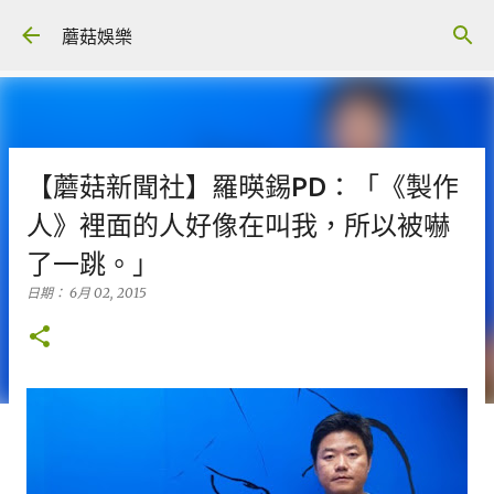
跳到主要內容
蘑菇娛樂
【蘑菇新聞社】羅暎錫PD：「《製作
人》裡面的人好像在叫我，所以被嚇
了一跳。」
日期：
6月 02, 2015