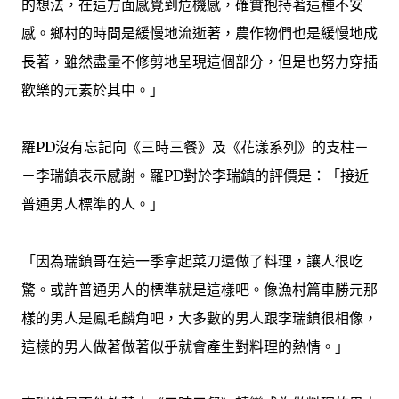
的想法，在這方面感覺到危機感，確實抱持著這種不安
感。鄉村的時間是緩慢地流逝著，農作物們也是緩慢地成
長著，雖然盡量不修剪地呈現這個部分，但是也努力穿插
歡樂的元素於其中。」
羅PD沒有忘記向《三時三餐》及《花漾系列》的支柱－
－李瑞鎮表示感謝。羅PD對於李瑞鎮的評價是：「接近
普通男人標準的人。」
「因為瑞鎮哥在這一季拿起菜刀還做了料理，讓人很吃
驚。或許普通男人的標準就是這樣吧。像漁村篇車勝元那
樣的男人是鳳毛麟角吧，大多數的男人跟李瑞鎮很相像，
這樣的男人做著做著似乎就會產生對料理的熱情。」