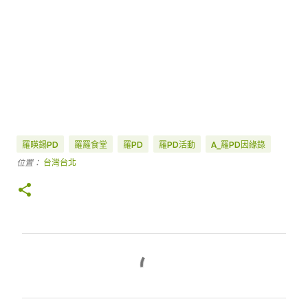
羅暎錫PD
羅羅食堂
羅PD
羅PD活動
A_羅PD因緣錄
位置：
台灣台北
留
言