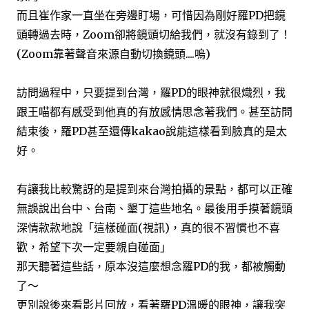
而且崔作家一直坐在旁邊盯場，可惜因為剛好羅PD把鏡
頭轉過去時，Zoom卻將鏡頭切給我們，就沒有錄到了！
(Zoom靠著聲音來源自動切換鏡頭....嗚)
訪問過程中，只要提到台灣，羅PD的眼神就很熾烈，我
跟王喵都有感受到他真的有放感情思念著我們。甚至訪問
結束後，羅PD甚至還傳kakao說能這樣看到臉真的是太
好。
有讓我比較驚訝的是提到來台灣拍攝的景點，都可以正確
無誤說出台中、台南、墾丁這些地名。最後用手摸著鏡頭
深情款款地說「這樣碰面(視訊)，真的很不習慣也不喜
歡，希望下次一定要親自碰面」
那天聽著這些話，原本沒這麼想念羅PD的我，都被觸動
了～
更別說後來看影片回放，看著羅PD溫暖的眼神，讓我突