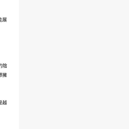
能展
的陰
想擁
是越