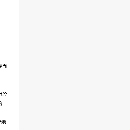
後面
過於
的
現她