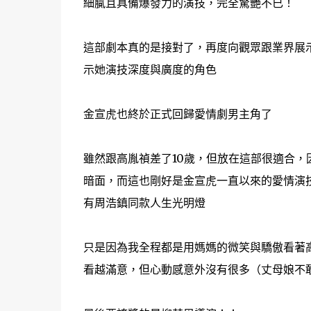
細膩且具備爆發力的演技，完全驚艷不已！
這部劇本真的是接對了，再度向觀眾跟業界展
示她演技深度與廣度的角色
金宣虎也終於正式回歸愛情劇男主角了
雖然跟高胤禎差了10歲，但放在這部很適合
暗面，而這也剛好是金宣虎一直以來的愛情演
有周浩鎮同款人生光明燈
只是因為我全程都是用媽媽的微笑與驕傲看著
看越滿意，但心動感意外沒有很多（丈母娘不