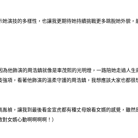
示她演技的多樣性，也讓我更期待她持續挑戰更多跳脫她外貌，
，因為他飾演的周浩鎮就像是車茂熙的光明燈，一路陪她走過人生
技強項，看著他飾演的溫柔守護的周浩鎮，我想應該大家也都很
高胤禎，讓我到最後看金宣虎都有種丈母娘看女婿的感覺，雖然
敢對女婿心動啊啊啊啊！）