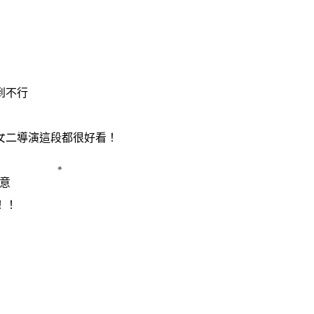
到不行
女二導演這段都很好看！
意
！！