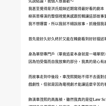
先說結論，我個人很喜歡～
我甚至覺得是洪氏姐妹近期寫得最好看的劇本
柳英恩導演的整個視覺美感跟剪輯讓這部故事
我不想爆雷，所以我就不細說故事，抓幾個我
首先是好久好久終於又能在韓劇看到好好描述
身為單戀專門戶（畢竟追星本身就是一場單戀
因為怕受傷而自我放棄的部分，我真的是心有
而故事走到中後段，車茂熙開始不得不去面對
戲劇性，但就是因為電視劇才能讓這麼辛苦的
飾演車茂熙的高胤禎，雖然我真的是從Law S