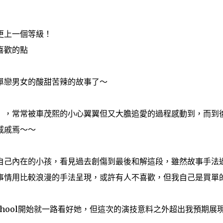
更上一個等級！
喜歡的點
單戀男女的酸甜苦辣的故事了～
），常常被車茂熙的小心翼翼但又大膽追愛的過程感動到，而到
戚戚焉～～
自己內在的小孩，看見過去創傷到最後和解這段，雖然故事手法
事情用比較浪漫的手法呈現，或許有人不喜歡，但我自己是買單
chool開始就一路看好她，但這次的演技意料之外超出我預期展